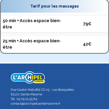
Tarif pour les massages
50 min + Accès espace bien-
79€
être
25 min
+ Accès espace bien-
42€
être
L'Archipel Sainte Maxime
Rue Gaston Rebuffat CD 25 – Les Bosquettes
83120
Sainte-Maxime
Tel.
09.79.25.55.84
contact@larchipelsaintemaxime.fr